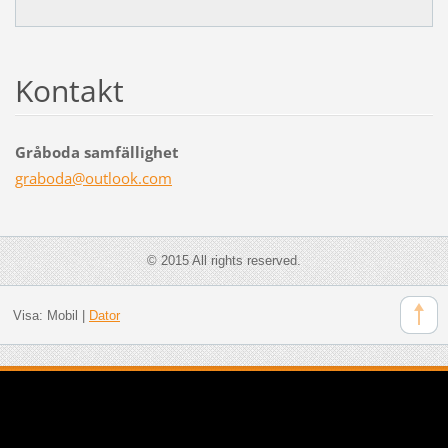
Kontakt
Gråboda samfällighet
graboda@
outlook.
com
© 2015 All rights reserved.
Visa:
Mobil
|
Dator