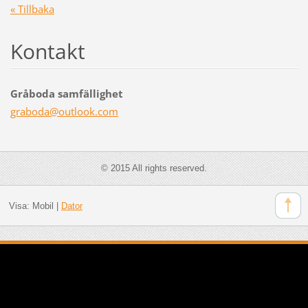
« Tillbaka
Kontakt
Gråboda samfällighet
graboda@
outlook.
com
© 2015 All rights reserved.
Visa:
Mobil
|
Dator