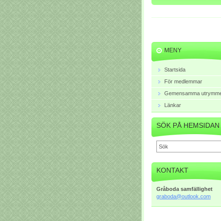
MENY
Startsida
För medlemmar
Gemensamma utrymm
Länkar
SÖK PÅ HEMSIDAN
KONTAKT
Gråboda samfällighet
graboda@
outlook.
com