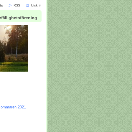
ta
RSS
Utskrift
fällighetsförening
 sommaren 2021