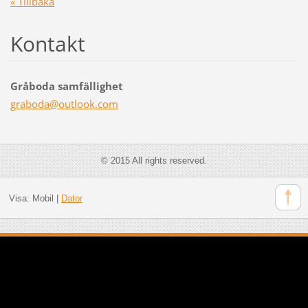
« Tillbaka
Kontakt
Gråboda samfällighet
graboda@
outlook.
com
© 2015 All rights reserved.
Visa:
Mobil
|
Dator