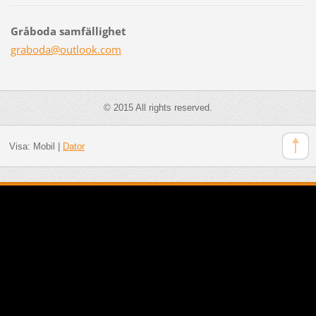
Gråboda samfällighet
graboda@
outlook.
com
© 2015 All rights reserved.
Visa:
Mobil
|
Dator