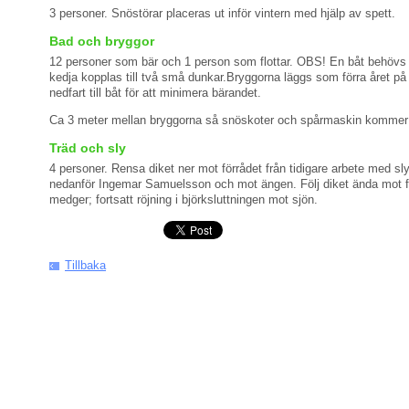
3 personer. Snöstörar placeras ut inför vintern med hjälp av spett.
Bad och bryggor
12 personer som bär och 1 person som flottar. OBS! En båt behövs fö
kedja kopplas till två små dunkar.Bryggorna läggs som förra året på
nedfart till båt för att minimera bärandet.
Ca 3 meter mellan bryggorna så snöskoter och spårmaskin kommer
Träd och sly
4 personer. Rensa diket ner mot förrådet från tidigare arbete med sly
nedanför Ingemar Samuelsson och mot ängen. Följ diket ända mot f
medger; fortsatt röjning i björksluttningen mot sjön.
Tillbaka