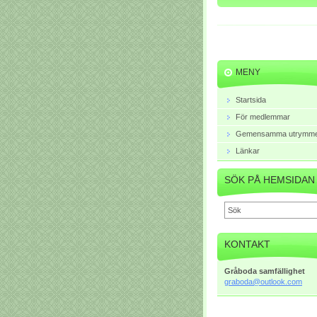
MENY
Startsida
För medlemmar
Gemensamma utrymm
Länkar
SÖK PÅ HEMSIDAN
KONTAKT
Gråboda samfällighet
graboda@
outlook.
com