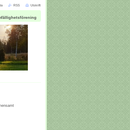
ta
RSS
Utskrift
fällighetsförening
emensamt